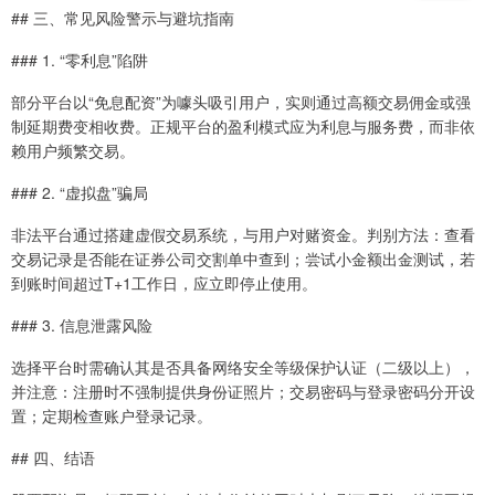
## 三、常见风险警示与避坑指南
### 1. “零利息”陷阱
部分平台以“免息配资”为噱头吸引用户，实则通过高额交易佣金或强
制延期费变相收费。正规平台的盈利模式应为利息与服务费，而非依
赖用户频繁交易。
### 2. “虚拟盘”骗局
非法平台通过搭建虚假交易系统，与用户对赌资金。判别方法：查看
交易记录是否能在证券公司交割单中查到；尝试小金额出金测试，若
到账时间超过T+1工作日，应立即停止使用。
### 3. 信息泄露风险
选择平台时需确认其是否具备网络安全等级保护认证（二级以上），
并注意：注册时不强制提供身份证照片；交易密码与登录密码分开设
置；定期检查账户登录记录。
## 四、结语