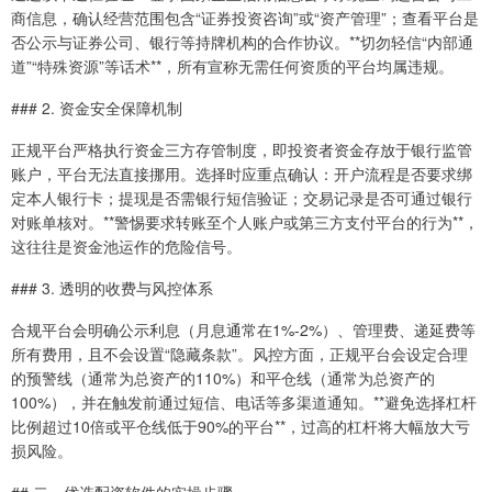
商信息，确认经营范围包含“证券投资咨询”或“资产管理”；查看平台是
否公示与证券公司、银行等持牌机构的合作协议。**切勿轻信“内部通
道”“特殊资源”等话术**，所有宣称无需任何资质的平台均属违规。
### 2. 资金安全保障机制
正规平台严格执行资金三方存管制度，即投资者资金存放于银行监管
账户，平台无法直接挪用。选择时应重点确认：开户流程是否要求绑
定本人银行卡；提现是否需银行短信验证；交易记录是否可通过银行
对账单核对。**警惕要求转账至个人账户或第三方支付平台的行为**，
这往往是资金池运作的危险信号。
### 3. 透明的收费与风控体系
合规平台会明确公示利息（月息通常在1%-2%）、管理费、递延费等
所有费用，且不会设置“隐藏条款”。风控方面，正规平台会设定合理
的预警线（通常为总资产的110%）和平仓线（通常为总资产的
100%），并在触发前通过短信、电话等多渠道通知。**避免选择杠杆
比例超过10倍或平仓线低于90%的平台**，过高的杠杆将大幅放大亏
损风险。