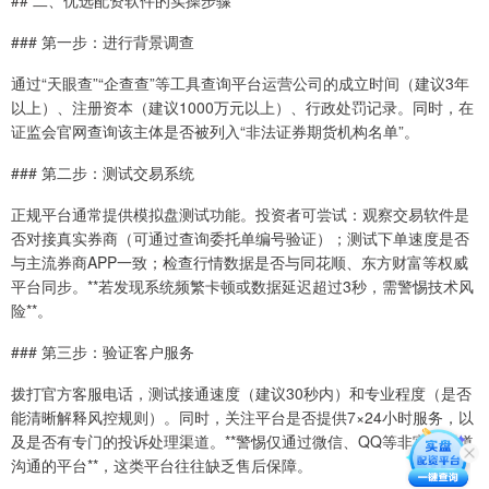
## 二、优选配资软件的实操步骤
### 第一步：进行背景调查
通过“天眼查”“企查查”等工具查询平台运营公司的成立时间（建议3年
以上）、注册资本（建议1000万元以上）、行政处罚记录。同时，在
证监会官网查询该主体是否被列入“非法证券期货机构名单”。
### 第二步：测试交易系统
正规平台通常提供模拟盘测试功能。投资者可尝试：观察交易软件是
否对接真实券商（可通过查询委托单编号验证）；测试下单速度是否
与主流券商APP一致；检查行情数据是否与同花顺、东方财富等权威
平台同步。**若发现系统频繁卡顿或数据延迟超过3秒，需警惕技术风
险**。
### 第三步：验证客户服务
拨打官方客服电话，测试接通速度（建议30秒内）和专业程度（是否
能清晰解释风控规则）。同时，关注平台是否提供7×24小时服务，以
及是否有专门的投诉处理渠道。**警惕仅通过微信、QQ等非官方渠道
沟通的平台**，这类平台往往缺乏售后保障。