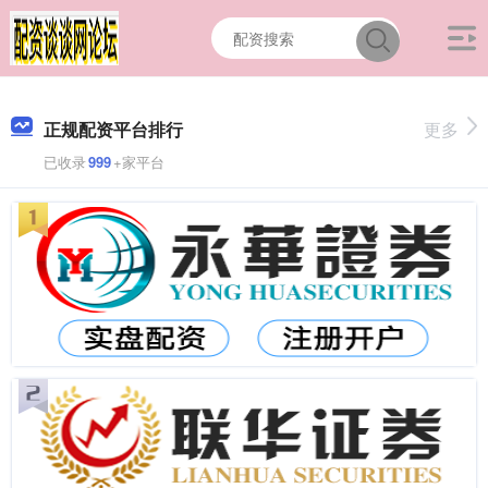
正规配资平台排行
更多
已收录
999
+家平台