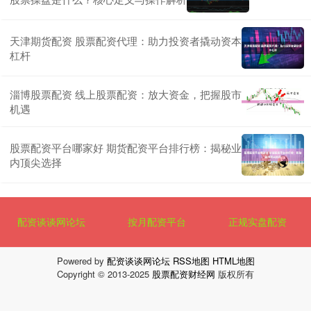
天津期货配资 股票配资代理：助力投资者撬动资本
杠杆
淄博股票配资 线上股票配资：放大资金，把握股市
机遇
股票配资平台哪家好 期货配资平台排行榜：揭秘业
内顶尖选择
配资谈谈网论坛
按月配资平台
正规实盘配资
Powered by
配资谈谈网论坛
RSS地图
HTML地图
Copyright
© 2013-2025
股票配资财经网
版权所有