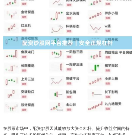
在股票市场中，配资炒股因其能够放大资金杠杆、提升收益空间的特
点，吸引了许多投资者关注。然而，面对众多配资平台，如何选择一