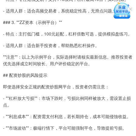
- 适用人群：适合高频交易者，系统稳定性高，无滑点问题。
### 3. **ZZ资本（示例平台）**
- 特点：主打低门槛，100元起配，杠杆倍数可选，提供模拟盘练习。
- 适用人群：适合新手投资者，帮助熟悉杠杆操作。
**注意**：以上为示例平台，实际选择时请核实最新信息。推荐投资者
优先选择成立时间较长、用户评价稳定的平台。
## 配资炒股的风险提示
即使选择安全正规的配资炒股网平台，投资者仍需注意：
- **杠杆放大亏损**：市场下跌时，亏损比例同样被放大，需设置止损
点。
- **利息成本**：配资需支付利息，若长期持仓，成本可能侵蚀收益。
- **市场波动**：极端行情下，平台可能强制平仓，导致提前亏损。