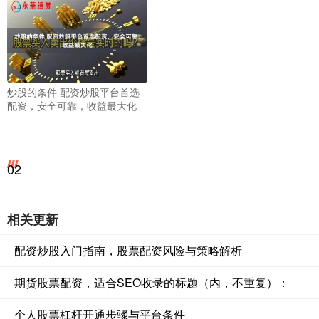
炒股的条件 配资炒股平台首选
配资，安全可靠，收益最大化
02
相关更新
配资炒股入门指南，股票配资风险与策略解析
期货股票配资，适合SEO收录的标题（内，不重复）：
个人股票杠杆开通步骤与平台条件