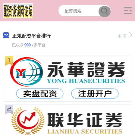
正规配资平台排行
更多
已收录
999
+家平台