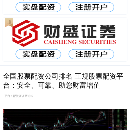
全国股票配资公司排名 正规股票配资平
台：安全、可靠、助您财富增值
平台：配资谈谈网论坛