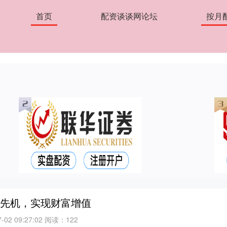
首页
配资谈谈网论坛
按月
场先机，实现财富增值
02 09:27:02
阅读：122